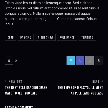
Etiam vitae leo et diam pellentesque porta. Sed eleifend
ultricies risus, vel rutrum erat commodo ut. Praesent finibus
congue euismod. Nullam scelerisque massa vel augue
placerat, a tempor sem egestas. Curabitur placerat finibus
lacus.
club
dancing
night show
pole dance
training
0
PREVIOUS
NEXT
THE BEST POLE DANCING CRASH
THE TYPES OF GIRLS YOU’LL MEET
MATS TO KEEP YOU SAFE
AT POLE DANCING CLASS